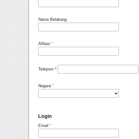
Nama Belakang
Afiliasi
*
Dibutuhkan
Telepon
*
Negara
*
Login
Email
*