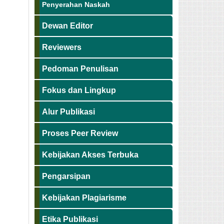
Penyerahan Naskah
Dewan Editor
Reviewers
Pedoman Penulisan
Fokus dan Lingkup
Alur Publikasi
Proses Peer Review
Kebijakan Akses Terbuka
Pengarsipan
Kebijakan Plagiarisme
Etika Publikasi