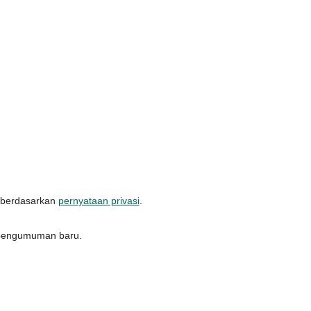
n berdasarkan
pernyataan privasi
.
an pengumuman baru.