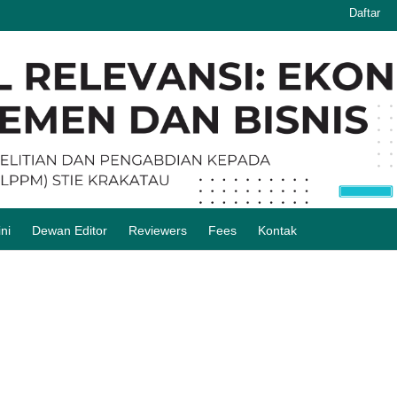
Daftar
ni
Dewan Editor
Reviewers
Fees
Kontak